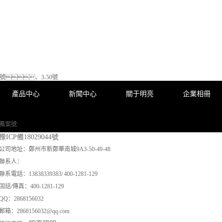
9號、3-50號
產品中心
新聞中心
關于明亮
企業相冊
備案號:
豫ICP備18029044號
公司地址：鄭州市新鄭華南城9A3-50-49-48
聯系人：
聯系電話：13838339383/ 400-1281-129
固話/傳真：400-1281-129
QQ：2868156032
郵箱：2868156032@qq.com