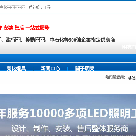
體亮化、戶外照明工程
作 安裝 售后 一站式服務
、建行、移動、中石化等500強企業指定供應商
明亮
亮化燈具
新聞中心
關于明亮
熱門關鍵詞：