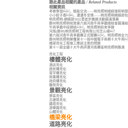
跟此產品相關的產品
/ Related Products
相關資訊
考察學習，賦能交流——明亮照明總經理荊明慧
小小餃子香，濃濃冬至情——明亮照明網絡部包
明亮照明-網絡部50公里徒步團建活動圓滿落幕
鄭州明亮照明祝賀第六屆河南牛商爭霸總結會圓滿結
牛商爭霸中段總結，明亮照明前來爭鋒
河南(鄭州)明亮照明工程有限公司怎么樣？
第六屆河南牛商爭霸賽正式開賽，明亮照明全力
鄭州明亮照明榮獲第十一屆中國電子商務十大牛商
橋梁亮化工程施工應該注意的問題
第十一屆全國十大牛商評選河南賽區明亮照明路演
亮化工程
樓體亮化
酒店亮化
居民樓亮化
寫字樓亮化
商業樓亮化
政府樓亮化
醫院亮化
景觀亮化
景區亮化
古建筑亮化
鐵塔亮化
游樂園亮化
山體亮化
橋梁亮化
道路亮化