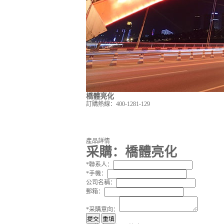
橋體亮化
訂購熱線：
400-1281-129
產品詳情
采購：
橋體亮化
*
聯系人：
*
手機：
公司名稱：
郵箱：
*
采購意向：