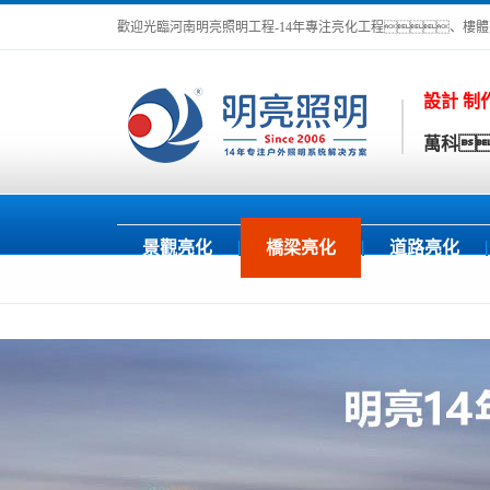
歡迎光臨河南明亮照明工程-14年專注亮化工程、樓
設計 制
萬科
景觀亮化
橋梁亮化
道路亮化