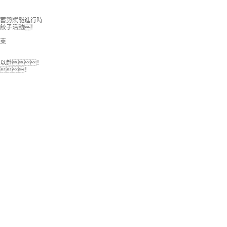
蓄勢賦能進行時
餃子活動！
束
以赴！
！