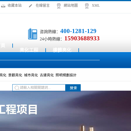
收藏本站
在線留言
網站地圖
XML
400-1281-129
咨詢熱線：
15903688933
24小時熱線：
首頁
亮化工程
樓體亮化