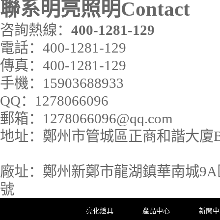
聯系明亮照明
Contact
咨詢熱線：
400-1281-129
電話：
400-1281-129
傳真：
400-1281-129
手機：
15903688933
QQ：
1278066096
郵箱：
1278066096@qq.com
地址：
鄭州市管城區正商和諧大廈B座
廠址：
鄭州新鄭市龍湖鎮華南城9A區3
號
亮化燈具
產品中心
新聞中