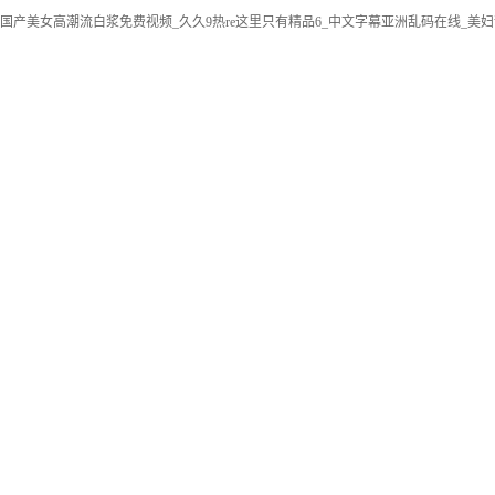
国产美女高潮流白浆免费视频_久久9热re这里只有精品6_中文字幕亚洲乱码在线_美