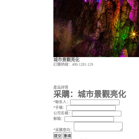
城市景觀亮化
訂購熱線：
400-1281-129
產品詳情
采購：
城市景觀亮化
*
聯系人：
*
手機：
公司名稱：
郵箱：
*
采購意向：