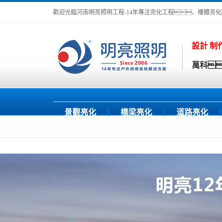
歡迎光臨河南明亮照明工程-14年專注亮化工程、樓體亮
設計 制
萬科
景觀亮化
橋梁亮化
道路亮化