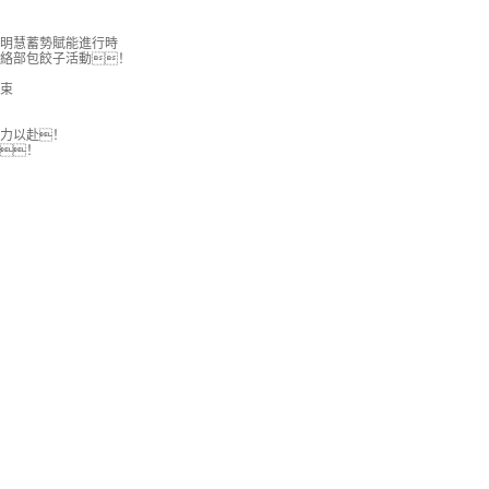
明慧蓄勢賦能進行時
絡部包餃子活動！
束
力以赴！
！