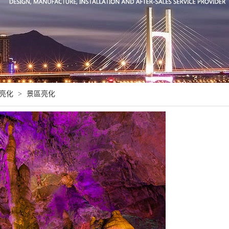
亮化
>
景區亮化