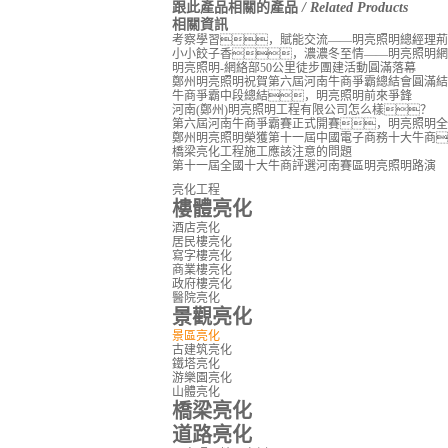
跟此產品相關的產品
/ Related Products
相關資訊
考察學習，賦能交流——明亮照明總經理荊
小小餃子香，濃濃冬至情——明亮照明網
明亮照明-網絡部50公里徒步團建活動圓滿落幕
鄭州明亮照明祝賀第六屆河南牛商爭霸總結會圓滿結
牛商爭霸中段總結，明亮照明前來爭鋒
河南(鄭州)明亮照明工程有限公司怎么樣？
第六屆河南牛商爭霸賽正式開賽，明亮照明全
鄭州明亮照明榮獲第十一屆中國電子商務十大牛商
橋梁亮化工程施工應該注意的問題
第十一屆全國十大牛商評選河南賽區明亮照明路演
亮化工程
樓體亮化
酒店亮化
居民樓亮化
寫字樓亮化
商業樓亮化
政府樓亮化
醫院亮化
景觀亮化
景區亮化
古建筑亮化
鐵塔亮化
游樂園亮化
山體亮化
橋梁亮化
道路亮化