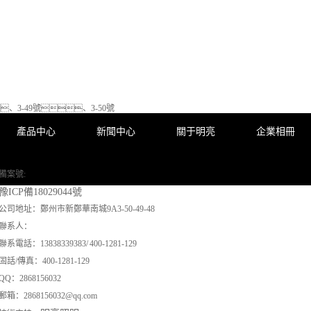
、3-49號、3-50號
產品中心
新聞中心
關于明亮
企業相冊
備案號:
豫ICP備18029044號
公司地址：鄭州市新鄭華南城9A3-50-49-48
聯系人：
聯系電話：13838339383/ 400-1281-129
固話/傳真：400-1281-129
QQ：2868156032
郵箱：2868156032@qq.com