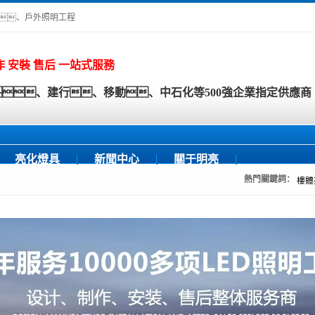
化、戶外照明工程
作 安裝 售后 一站式服務
、建行、移動、中石化等500強企業指定供應商
亮化燈具
新聞中心
關于明亮
熱門關鍵詞：