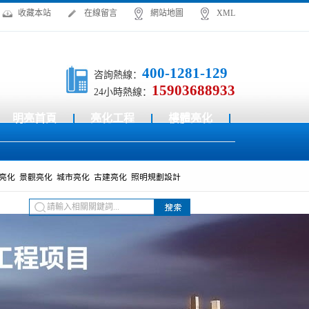
收藏本站
在線留言
網站地圖
XML
400-1281-129
咨詢熱線：
15903688933
24小時熱線：
明亮首頁
亮化工程
樓體亮化