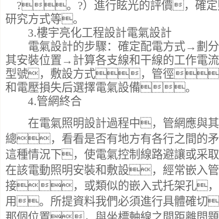
?。?）進行眩光的評價，確定
研究方式等。
3.樓宇亮化工程設計電氣設計
電氣設計的步驟：確定配電方式→劃分
其安裝位置→計算各支線和干線的工作電流
型號，敷設方式，管徑
和電壓損失后選擇電氣設備。
4.管網終合
在電氣照明設計過程中，管網應與其
總，看看是否有地方有各行之間的矛
這種情況下，使電氣控制線路避讓或采取
在該電動照明安裝和敷設，經常嵌入管
接，或類似的嵌入式托架孔，
用。所提資料我們必須進行具體確切
那個位置，與坐標軸線之間距離問題