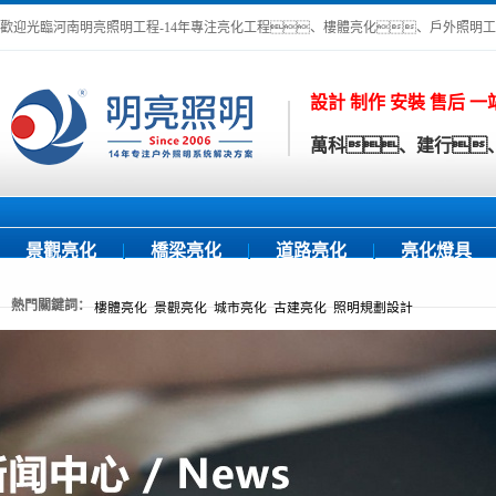
歡迎光臨河南明亮照明工程-14年專注亮化工程、樓體亮化、戶外照明
設計 制作 安裝 售后 
萬科、建行、
景觀亮化
橋梁亮化
道路亮化
亮化燈具
熱門關鍵詞：