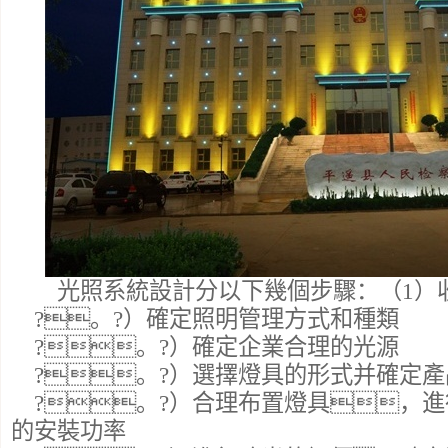
光照系統設計分以下幾個步驟：（1）
?。?）確定照明管理方式和種類
?。?）確定企業合理的光源
?。?）選擇燈具的形式并確定產
?。?）合理布置燈具，進
的安裝功率