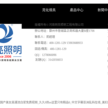
亮化燈具
產品中心
新聞中
版權所有© 河南明亮照明工程有限公司
辦公地址：鄭州市管城區正商和諧大廈B座1706
聯系人：荊經理
聯系電話：400-1281-129/ 15903688933
固話/傳真：400-1281-129
QQ：1278066096
友鏈QQ：3142056833
国产美女高潮流白浆免费视频_久久9热re这里只有精品6_中文字幕亚洲乱码在线_美