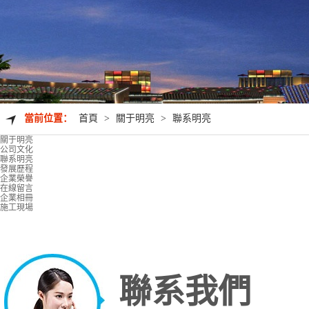
當前位置：
首頁
>
關于明亮
>
聯系明亮
關于明亮
公司文化
聯系明亮
發展歷程
企業榮譽
在線留言
企業相冊
施工現場
聯系我們