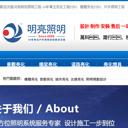
歡迎光臨河南明亮照明工程-14年專注亮化工程、樓體亮化、戶外照明工程
設計 制作 安裝 售后 
萬科、建行、移
景觀亮化
橋梁亮化
道路亮化
亮化燈具
熱門關鍵詞：