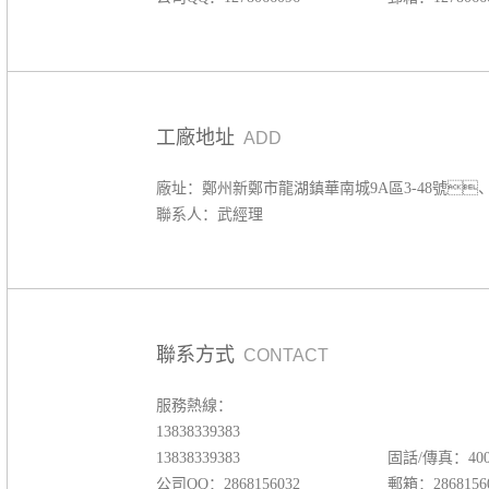
工廠地址
ADD
廠址：鄭州新鄭市龍湖鎮華南城9A區3-48號、3
聯系人：武經理
聯系方式
CONTACT
服務熱線：
13838339383
13838339383
固話/傳真：400-
公司QQ：2868156032
郵箱：28681560