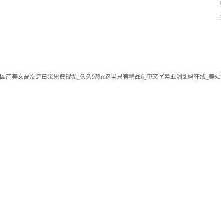
国产美女高潮流白浆免费视频_久久9热re这里只有精品6_中文字幕亚洲乱码在线_美