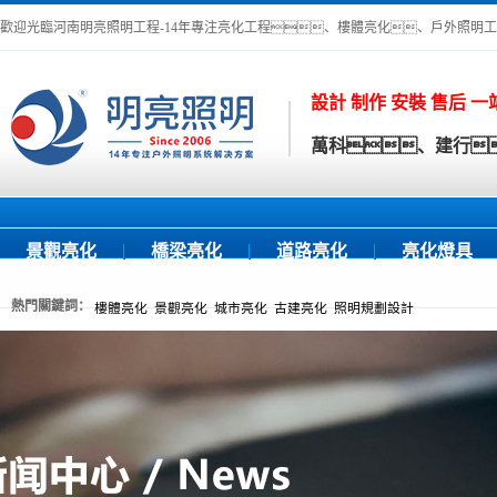
歡迎光臨河南明亮照明工程-14年專注亮化工程、樓體亮化、戶外照明
設計 制作 安裝 售后 
萬科、建行
景觀亮化
橋梁亮化
道路亮化
亮化燈具
熱門關鍵詞：