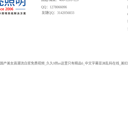
固話/傳真：400-1281-129
QQ：1278066096
友鏈QQ：3142056833
国产美女高潮流白浆免费视频_久久9热re这里只有精品6_中文字幕亚洲乱码在线_美