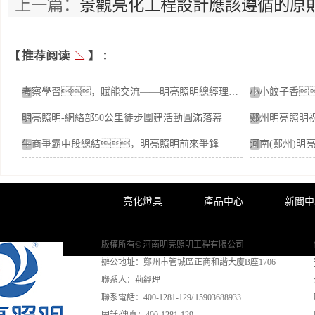
上一篇：
景觀亮化工程設計應該遵循的原
考察學習，賦能交流——明亮照明總經理荊明慧蓄勢賦能進行時
明亮照明-網絡部50公里徒步團建活動圓滿落幕
牛商爭霸中段總結，明亮照明前來爭鋒
亮化燈具
產品中心
新聞中
版權所有© 河南明亮照明工程有限公司
辦公地址：鄭州市管城區正商和諧大廈B座1706
聯系人：荊經理
聯系電話：400-1281-129/ 15903688933