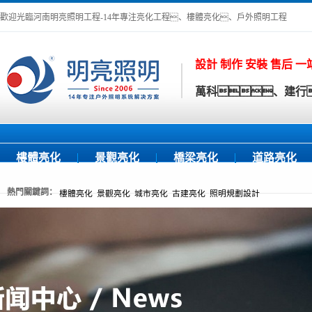
歡迎光臨河南明亮照明工程-14年專注亮化工程、樓體亮化、戶外照明工程
設計 制作 安裝 售后 
萬科、建行
樓體亮化
景觀亮化
橋梁亮化
道路亮化
熱門關鍵詞：